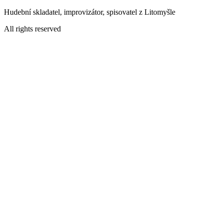
Přejít
Hudební skladatel, improvizátor, spisovatel z Litomyšle
k
All rights reserved
obsahu