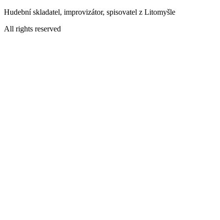
Přejít
Hudební skladatel, improvizátor, spisovatel z Litomyšle
k
All rights reserved
obsahu