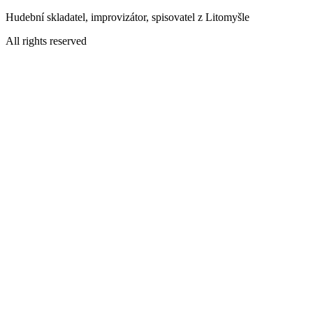
Přejít
Hudební skladatel, improvizátor, spisovatel z Litomyšle
k
All rights reserved
obsahu