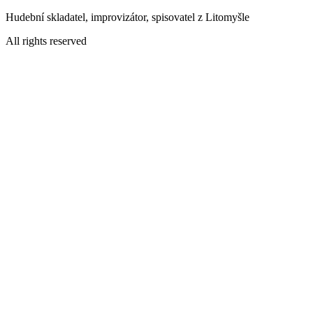
Přejít
Hudební skladatel, improvizátor, spisovatel z Litomyšle
k
All rights reserved
obsahu