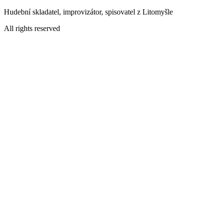
Přejít
Hudební skladatel, improvizátor, spisovatel z Litomyšle
k
All rights reserved
obsahu