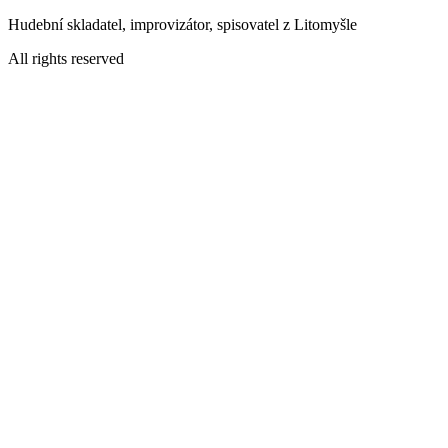
Přejít
Hudební skladatel, improvizátor, spisovatel z Litomyšle
k
All rights reserved
obsahu