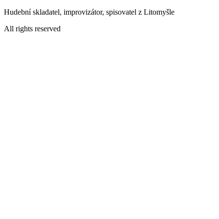
Přejít
Hudební skladatel, improvizátor, spisovatel z Litomyšle
k
All rights reserved
obsahu