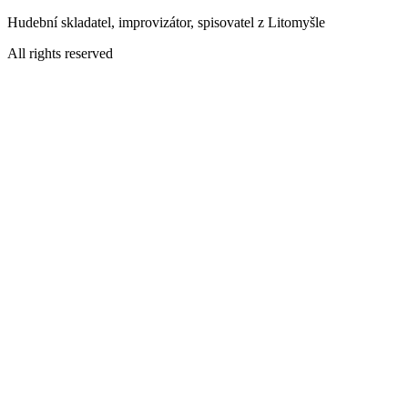
Přejít
Hudební skladatel, improvizátor, spisovatel z Litomyšle
k
All rights reserved
obsahu