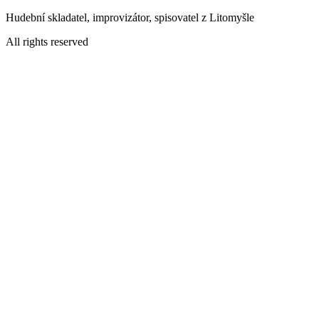
Přejít
Hudební skladatel, improvizátor, spisovatel z Litomyšle
k
All rights reserved
obsahu